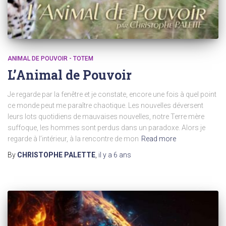
ANIMAL DE POUVOIR - TOTEM
L’Animal de Pouvoir
Je regarde par la fenêtre et je constate, encore une fois à quel point
ce monde peut me paraître chaotique. Les nouvelles déversent
leurs lots quotidiens de mauvaises nouvelles, notre Terre mère
suffoque, les hommes sont perdus dans un paradoxe. Alors je
regarde à l’intérieur, à la rencontre de mon
Read more
By
CHRISTOPHE PALETTE
,
il y a
6 ans