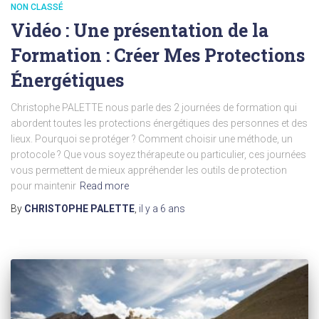
NON CLASSÉ
Vidéo : Une présentation de la
Formation : Créer Mes Protections
Énergétiques
Christophe PALETTE nous parle des 2 journées de formation qui
abordent toutes les protections énergétiques des personnes et des
lieux. Pourquoi se protéger ? Comment choisir une méthode, un
protocole ? Que vous soyez thérapeute ou particulier, ces journées
vous permettent de mieux appréhender les outils de protection
pour maintenir
Read more
By
CHRISTOPHE PALETTE
,
il y a
6 ans