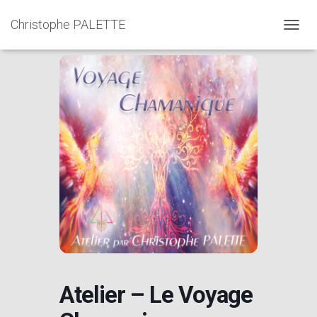
Accueil
Events - Christophe PALETTE
Christophe PALETTE
Ateliers
Atelier – Le Voyage Chamanique
TOGGL
Atelier – Le Voyage