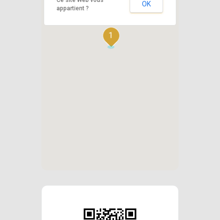
OK
appartient ?
1