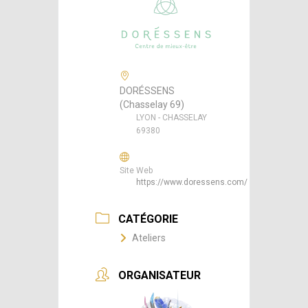
DORÉSSENS
(Chasselay 69)
LYON - CHASSELAY
69380
Site Web
https://www.doressens.com/
CATÉGORIE
Ateliers
ORGANISATEUR