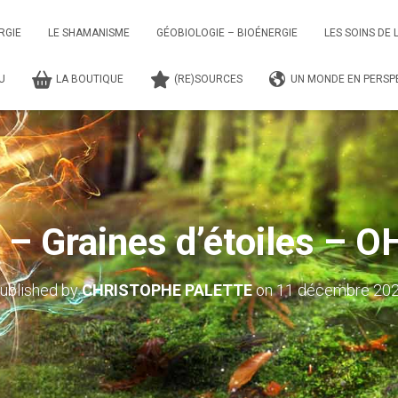
RGIE
LE SHAMANISME
GÉOBIOLOGIE – BIOÉNERGIE
LES SOINS DE 
TU
LA BOUTIQUE
(RE)SOURCES
UN MONDE EN PERSPE
r – Graines d’étoiles –
ublished by
CHRISTOPHE PALETTE
on
11 décembre 20