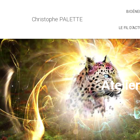
BIOÉNE
Christophe PALETTE
LE FIL D’AC
Atelie
P