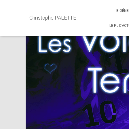
Accueil
Events - Christophe PALETTE
Conférence
CON
BIOÉNE
Christophe PALETTE
LE FIL D’AC