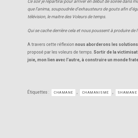
Ce soir je repartirai pour arriver en début de soirée dans 
que l’anima, soupoudrée d’exhausteurs de gouts afin d’égail
télévision, le maitre des Voleurs de temps.
Qui se cache derrière cela et nous poussent à produire de l’
A travers cette réflexion
nous aborderons les solutions
proposé par les voleurs de temps.
Sortir de la victimi
joie, mon lien avec l’autre, à construire un monde frate
Étiquettes :
,
,
CHAMANE
CHAMANISME
SHAMANE