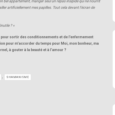
mon bel appartement, manger seul un repas insipide qui ne nourrit
ler artificiellement mes papilles. Tout cela devant l’écran de
inutile ? «
 pour sortir des conditionnements et de l’enfermement
sation pour m’accorder du temps pour Moi, mon bonheur, ma
rnel, à gouter à la beauté et à l’amour ?
,
SHAMANISME