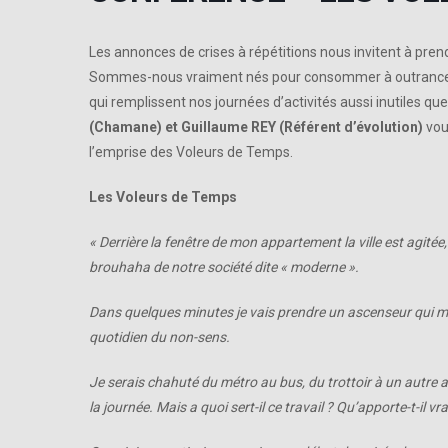
Les annonces de crises à répétitions nous invitent à prend
Sommes-nous vraiment nés pour consommer à outrance et
qui remplissent nos journées d’activités aussi inutiles qu
(Chamane) et Guillaume REY (Référent d’évolution)
vou
l’emprise des Voleurs de Temps.
Les Voleurs de Temps
« Derrière la fenêtre de mon appartement la ville est agit
brouhaha de notre société dite « moderne ».
Dans quelques minutes je vais prendre un ascenseur qui m
quotidien du non-sens.
Je serais chahuté du métro au bus, du trottoir à un autre 
la journée. Mais a quoi sert-il ce travail ? Qu’apporte-t-il vr