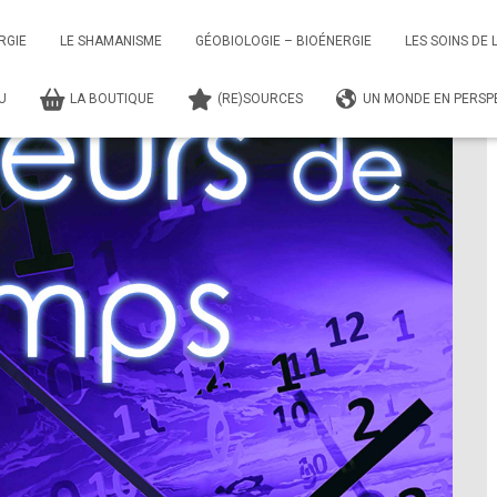
FERENCE – LES VOLEURS DE TEMPS
RGIE
LE SHAMANISME
GÉOBIOLOGIE – BIOÉNERGIE
LES SOINS DE 
TU
LA BOUTIQUE
(RE)SOURCES
UN MONDE EN PERSPE