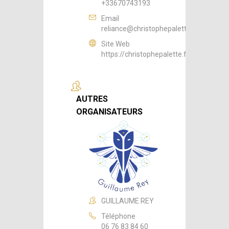
+33670743193
Email
reliance@christophepalette.fr
Site Web
https://christophepalette.fr
AUTRES
ORGANISATEURS
GUILLAUME REY
Téléphone
06 76 83 84 60