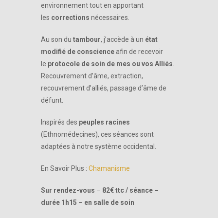
environnement tout en apportant
les
corrections
nécessaires.
Au son du
tambour
, j’accède à un
état
modifié de conscience
afin de recevoir
le
protocole de soin de mes ou vos Alliés
.
Recouvrement d’âme, extraction,
recouvrement d’alliés, passage d’âme de
défunt.
Inspirés des
peuples racines
(Ethnomédecines), ces séances sont
adaptées à notre système occidental.
En Savoir Plus :
Chamanisme
Sur rendez-vous
–
82€ ttc / séance –
durée 1h15 – en salle de soin