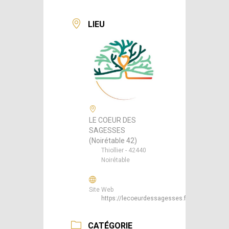
LIEU
LE COEUR DES
SAGESSES
(Noirétable 42)
Thiollier - 42440
Noirétable
Site Web
https://lecoeurdessagesses.fr/
CATÉGORIE