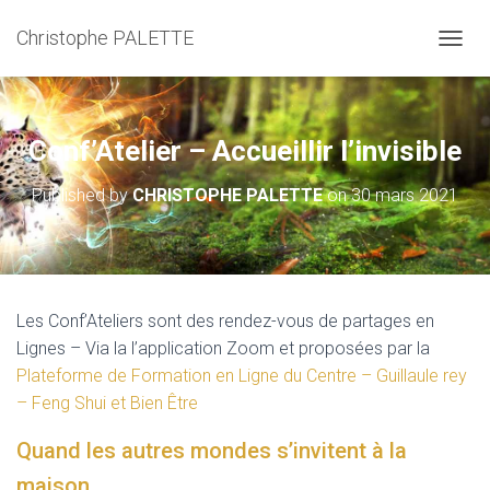
Christophe PALETTE
TOGGL
Conf’Atelier – Accueillir l’invisible
Published by
CHRISTOPHE PALETTE
on
30 mars 2021
Les Conf’Ateliers sont des rendez-vous de partages en
Lignes – Via la l’application Zoom et proposées par la
Plateforme de Formation en Ligne du Centre –
Guillaule rey
– Feng Shui et Bien Être
Quand les autres mondes s’invitent à la
maison.