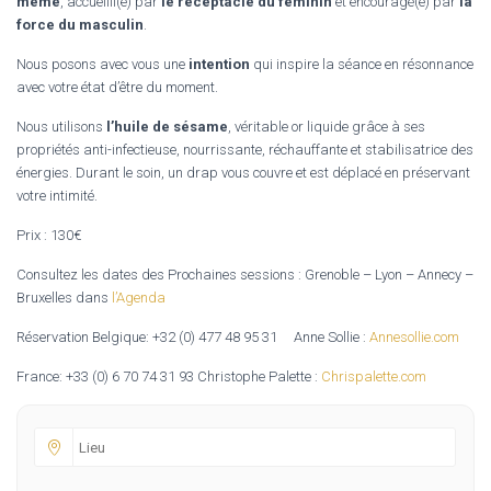
même
, accueilli(e) par
le réceptacle du
féminin
et encouragé(e) par
la
force du
masculin
.
Nous posons avec vous une
intention
qui inspire la séance en résonnance
avec votre état d’être du moment.
Nous utilisons
l’huile de sésame
, véritable or liquide grâce à ses
propriétés anti-infectieuse, nourrissante, réchauffante et stabilisatrice des
énergies. Durant le soin, un drap vous couvre et est déplacé en préservant
votre intimité.
Prix : 130€
Consultez les dates des Prochaines sessions : Grenoble – Lyon – Annecy –
Bruxelles dans
l’Agenda
Réservation Belgique: +32 (0) 477 48 95 31 Anne Sollie :
Annesollie.com
France: +33 (0) 6 70 74 31 93 Christophe Palette :
Chrispalette.com