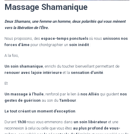
Massage Shamanique
Deux Shamans, une femme un homme, deux polarités qui vous mènent
vers la libération de l’Être.
Nous proposons, des
espace-temps ponctuels
où nous
unissons nos
forces d’âme
pour chorégraphier un
soin inédit
:
A la fois,
Un soin shamanique
, enrichi du toucher bienveillant permettant de
renouer avec lajoie intérieure
et la
sensation d’unité
.
Et
Un massage à l’huile
, renforcé par le lien à
nos Alliés
qui guident
nos
gestes de guérison
au son du
Tambour
.
Le tout créant un moment d’exception
.
Durant
1h30
nous vous emmenons dans
un soin libérateur
et une
reconnexion à celui ou celle que vous êtes
au plus profond de vous-