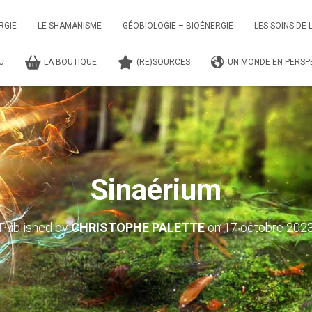
RGIE
LE SHAMANISME
GÉOBIOLOGIE – BIOÉNERGIE
LES SOINS DE 
TU
LA BOUTIQUE
(RE)SOURCES
UN MONDE EN PERSPE
Sinaérium
Published by
CHRISTOPHE PALETTE
on
17 octobre 202