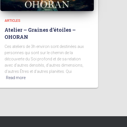
ARTICLES
Atelier – Graines d’étoiles –
OHORAN
Ces ateliers de 3h environ sont destinées aux
personnes qui sont sur le chemin de la
découverte du Soi profond et de sa relation
avec d’autres densités, d’autres dimensions,
d’autres Êtres et d’autres planètes. Qui
Read more