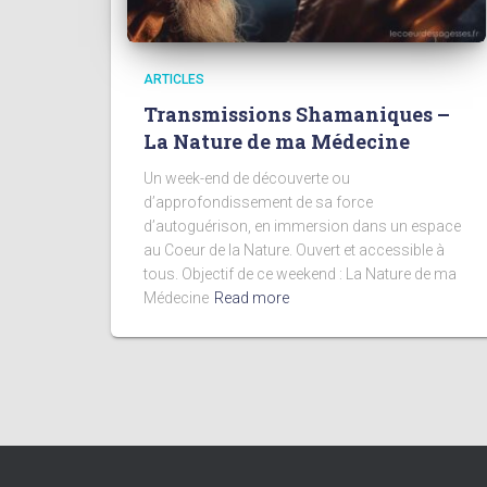
ARTICLES
Transmissions Shamaniques –
La Nature de ma Médecine
Un week-end de découverte ou
d’approfondissement de sa force
d’autoguérison, en immersion dans un espace
au Coeur de la Nature. Ouvert et accessible à
tous. Objectif de ce weekend : La Nature de ma
Médecine
Read more