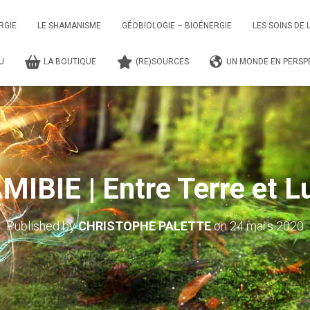
RGIE
LE SHAMANISME
GÉOBIOLOGIE – BIOÉNERGIE
LES SOINS DE 
TU
LA BOUTIQUE
(RE)SOURCES
UN MONDE EN PERSPE
MIBIE | Entre Terre et L
Published by
CHRISTOPHE PALETTE
on
24 mars 2020