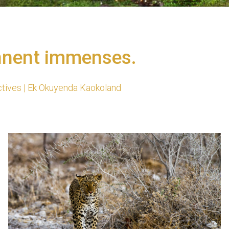
ennent immenses.
tives | Ek Okuyenda
Kaokoland