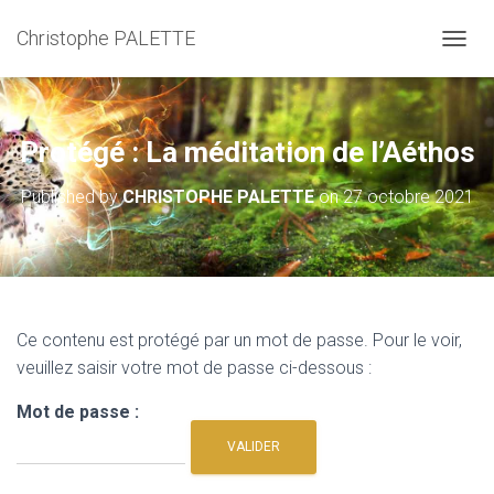
Christophe PALETTE
TOGGL
Protégé : La méditation de l’Aéthos
Published by
CHRISTOPHE PALETTE
on
27 octobre 2021
Ce contenu est protégé par un mot de passe. Pour le voir,
veuillez saisir votre mot de passe ci-dessous :
Mot de passe :