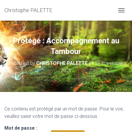
Christophe PALETTE
TOGGL
Protégé : Accompagnement au
Tambour
Published by
CHRISTOPHE PALETTE
on
21 novembre
2021
Ce contenu est protégé par un mot de passe. Pour le voir,
veuillez saisir votre mot de passe ci-dessous :
Mot de passe :