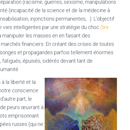
 séparation (racisme, guerres, sexisme, manipulations
anté (incapacité de la science et de la médecine à
sabilisation, injonctions permanentes,…). L’objectif
e vies intelligentes par une stratégie du choc
(
lire
 à manipuler les masses en en faisant des
archés financiers. En créant des crises de toutes
nsonges et propagandes parfois tellement énormes
 fatigués, épuisés, sidérés devant tant de
humanité.
la liberté et la
 notre conscience
’autre part, le
s de peurs œuvrant à
chots emprisonnant
pées russes (qui ne