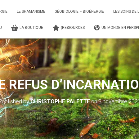
RGIE
LE SHAMANISME
GÉOBIOLOGIE – BIOÉNERGIE
LES SOINS DE 
TU
LA BOUTIQUE
(RE)SOURCES
UN MONDE EN PERSPE
E REFUS D’INCARNATI
Published by
CHRISTOPHE PALETTE
on
3 novembre 202