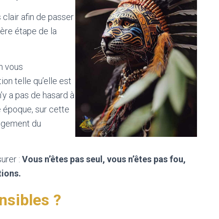
 clair afin de passer
ère étape de la
n vous
on telle qu’elle est
’y a pas de hasard à
e époque, sur cette
angement du
urer :
Vous n’êtes pas seul, vous n’êtes pas fou,
tions.
nsibles ?