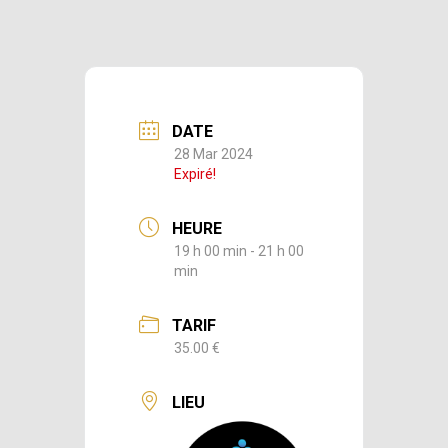
DATE
28 Mar 2024
Expiré!
HEURE
19 h 00 min - 21 h 00
min
TARIF
35.00 €
LIEU