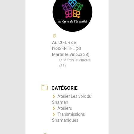
Au CŒUR de
l'ESSENTIEL (St
Martin le Vinoux 38)
St Martin le Vinoux
(38)
CATÉGORIE
Atelier Les voix du
Shaman
Ateliers
Transmissions
Shamaniques