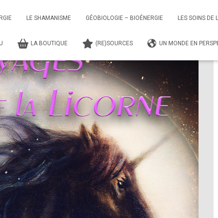
 de la Licorne
Ateliers
Atelier – Les Voyages de la Licorne
RGIE
LE SHAMANISME
GÉOBIOLOGIE – BIOÉNERGIE
LES SOINS DE 
TU
LA BOUTIQUE
(RE)SOURCES
UN MONDE EN PERSPE