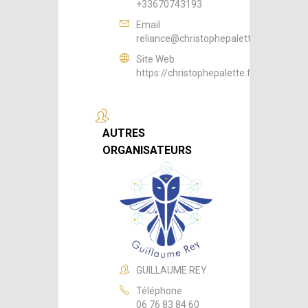
+33670743193
Email
reliance@christophepalette.fr
Site Web
https://christophepalette.fr
AUTRES
ORGANISATEURS
GUILLAUME REY
Téléphone
06 76 83 84 60