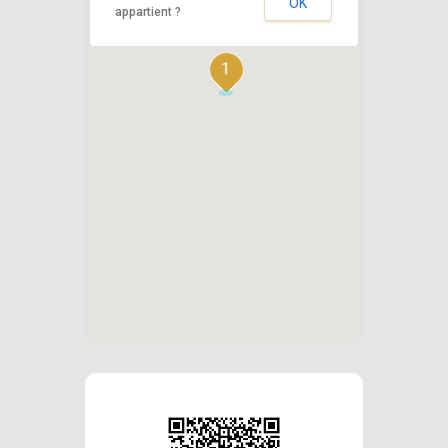
OK
appartient ?
1