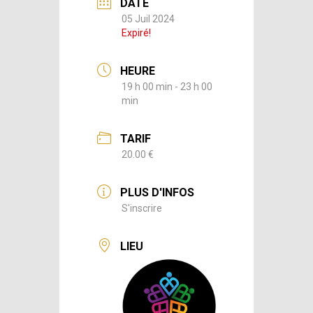
DATE
05 Juil 2024
Expiré!
HEURE
19 h 00 min - 23 h 00
min
TARIF
20.00 €
PLUS D'INFOS
S'inscrire
LIEU