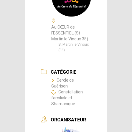
Au CŒUR de
l'ESSENTIEL (St
Martin le Vinoux 38)
St Martin le Vinoux
(38)
CATÉGORIE
Cercle de
Guérison
Constellation
familiale et
Shamanique
ORGANISATEUR