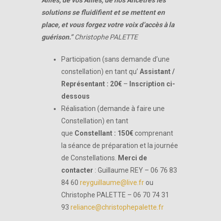
Alliés, de vos Alliés, de nos Ancêtres les
solutions se fluidifient et se mettent en
place, et vous forgez votre voix d’accès à la
guérison.”
Christophe PALETTE
Participation (sans demande d’une
constellation) en tant qu’
Assistant /
Représentant : 20€
–
Inscription ci-
dessous
Réalisation (demande à faire une
Constellation) en tant
que
Constellant : 150€
comprenant
la séance de préparation et la journée
de Constellations.
Merci de
contacter
: Guillaume REY – 06 76 83
84 60
reyguillaume@live.fr
ou
Christophe PALETTE – 06 70 74 31
93
reliance@christophepalette.fr