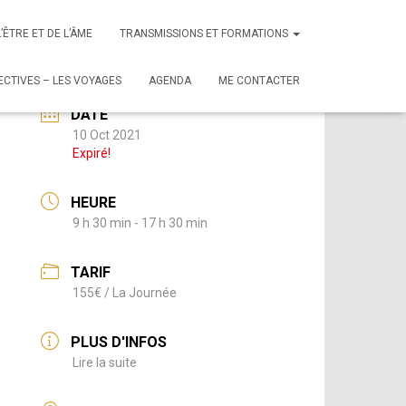
i
L’ÊTRE ET DE L’ÂME
TRANSMISSIONS ET FORMATIONS
CTIVES – LES VOYAGES
AGENDA
ME CONTACTER
DATE
10 Oct 2021
Expiré!
HEURE
9 h 30 min - 17 h 30 min
TARIF
155€ / La Journée
PLUS D'INFOS
Lire la suite