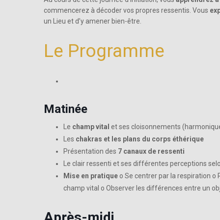
commencerez à décoder vos propres ressentis. Vous
ex
un Lieu et d’y amener bien-être.
Le Programme
Matinée
Le
champ vital
et ses cloisonnements (harmoniques
Les
chakras et les plans du corps éthérique
Présentation des
7 canaux de ressenti
Le clair ressenti et ses différentes perceptions selo
Mise en pratique
o Se centrer par la respiration o
champ vital o Observer les différences entre un ob
Après-midi