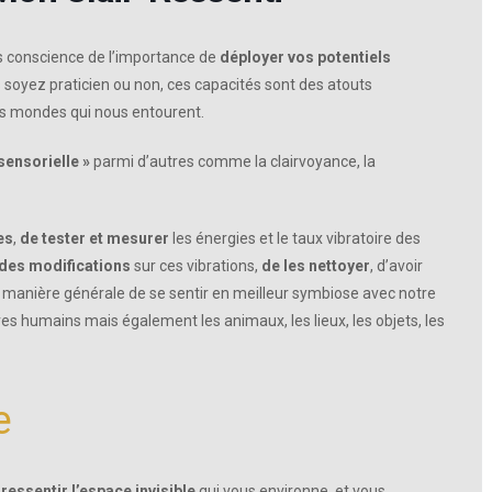
is conscience de l’importance de
déployer vos potentiels
 soyez praticien ou non, ces capacités sont des atouts
s mondes qui nous entourent.
sensorielle »
parmi d’autres comme la clairvoyance, la
es
,
de tester et mesurer
les énergies et le taux vibratoire des
 des modifications
sur ces vibrations,
de les nettoyer
, d’avoir
manière générale de se sentir en meilleur symbiose avec notre
tres humains mais également les animaux, les lieux, les objets, les
e
ressentir l’espace invisible
qui vous environne, et vous