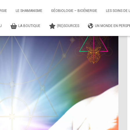
tion - Développer mon Clair-Ressenti
Formation – Développer Mon Clair-Ressent
RGIE
LE SHAMANISME
GÉOBIOLOGIE – BIOÉNERGIE
LES SOINS DE 
TU
LA BOUTIQUE
(RE)SOURCES
UN MONDE EN PERSPE