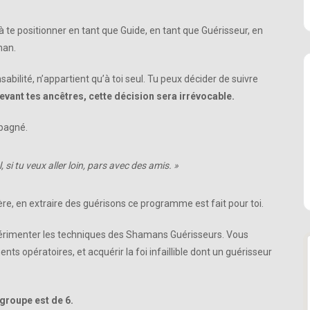
 te positionner en tant que Guide, en tant que Guérisseur, en
man.
abilité, n’appartient qu’à toi seul. Tu peux décider de suivre
vant tes ancêtres, cette décision sera irrévocable.
mpagné.
l, si tu veux aller loin, pars avec des amis. »
umière, en extraire des guérisons ce programme est fait pour toi.
périmenter les techniques des Shamans Guérisseurs. Vous
ts opératoires, et acquérir la foi infaillible dont un guérisseur
groupe est de 6.