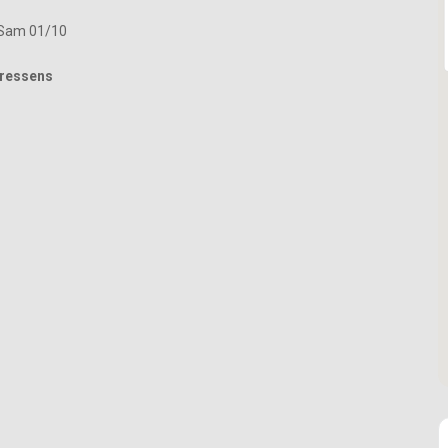
 Sam 01/10
oressens