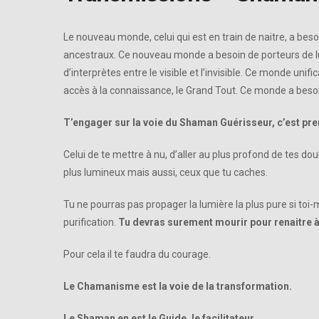
Le nouveau monde, celui qui est en train de naitre, a besoi
ancestraux. Ce nouveau monde a besoin de porteurs de l
d’interprètes entre le visible et l’invisible. Ce monde unifi
accès à la connaissance, le Grand Tout. Ce monde a besoi
T’engager sur la voie du Shaman Guérisseur, c’est pre
Celui de te mettre à nu, d’aller au plus profond de tes dou
plus lumineux mais aussi, ceux que tu caches.
Tu ne pourras pas propager la lumière la plus pure si to
purification.
Tu devras surement mourir pour renaitre 
Pour cela il te faudra du courage.
Le Chamanisme est la voie de la transformation.
Le Shaman en est le Guide, le facilitateur.