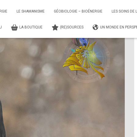
smissions - Shaman Guérisseur
Transmissions – Shaman Guérisseur – Session 8
RGIE
LE SHAMANISME
GÉOBIOLOGIE – BIOÉNERGIE
LES SOINS DE 
TU
LA BOUTIQUE
(RE)SOURCES
UN MONDE EN PERSPE