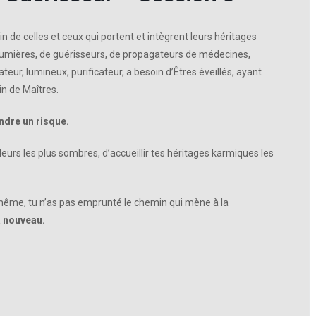
n de celles et ceux qui portent et intègrent leurs héritages
umières, de guérisseurs, de propagateurs de médecines,
cateur, lumineux, purificateur, a besoin d’Êtres éveillés, ayant
n de Maîtres.
ndre un risque.
leurs les plus sombres, d’accueillir tes héritages karmiques les
i-même, tu n’as pas emprunté le chemin qui mène à la
à nouveau.