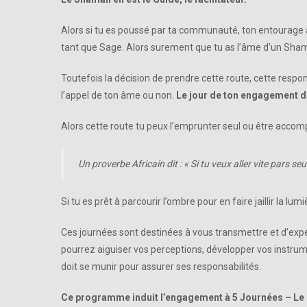
Alors si tu es poussé par ta communauté, ton entourage à
tant que Sage. Alors surement que tu as l’âme d’un Sha
Toutefois la décision de prendre cette route, cette respons
l’appel de ton âme ou non.
Le jour de ton engagement de
Alors cette route tu peux l’emprunter seul ou être acco
Un proverbe Africain dit : « Si tu veux aller vite pars seu
Si tu es prêt à parcourir l’ombre pour en faire jaillir la l
Ces journées sont destinées à vous transmettre et d’ex
pourrez aiguiser vos perceptions, développer vos instrumen
doit se munir pour assurer ses responsabilités.
Ce programme induit l’engagement à 5 Journées – Le 