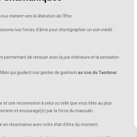
 vous mènent
vers la libération de l’Être.
ssons nos forces d’âme pour chorégraphier un soin inédit :
ant permettant de renouer avec la joie intérieure et la sensation
s Alliés qui guident nos gestes de guérison
au son du Tambour
.
et une reconnexion à celui ou celle que vous êtes au plus
féminin et encouragé(e) par la force du masculin.
ce en résonnance avec votre état d’être du moment.