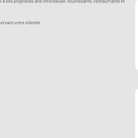
âce à ses propriétés anti-infectieuse, nourrissante, réchauffante et
ervant votre intimité.