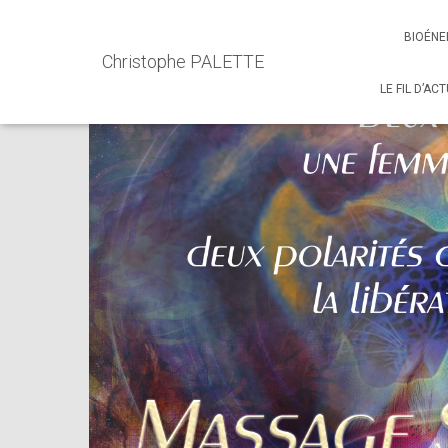
Accueil
Events - Christophe PALETTE
Inédit : Massages e
BIOÉNE
Christophe PALETTE
LE FIL D’AC