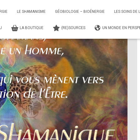
t Soins Shamaniques
RGIE
LE SHAMANISME
GÉOBIOLOGIE – BIOÉNERGIE
LES SOINS DE 
TU
LA BOUTIQUE
(RE)SOURCES
UN MONDE EN PERSPE