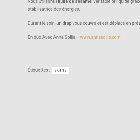
Nous utilisons l’
huile de sésame
, véritable or liquide gr
stabilisatrice des énergies.
Durant le soin, un drap vous couvre et est déplacé en prés
En duo Avec Anne Sollie –
www.
annesollie
.com
Étiquettes :
SOINS