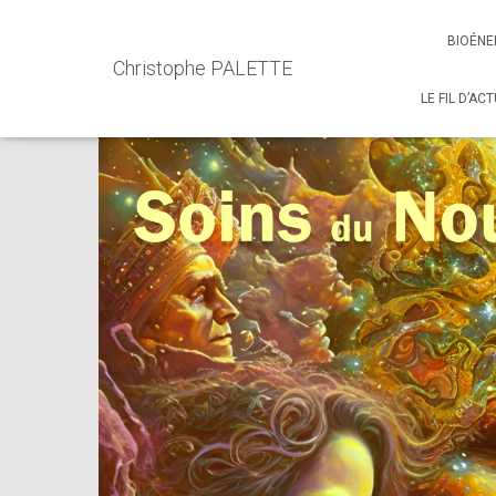
Accueil
Events - Christophe PALETTE
Cercle de Guérison
BIOÉNE
Christophe PALETTE
LE FIL D’AC