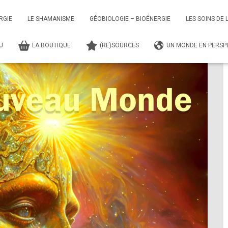
Soins du Nouveau Monde
LES SOINS DU NOUVEAU MONDE
RGIE
LE SHAMANISME
GÉOBIOLOGIE – BIOÉNERGIE
LES SOINS DE 
TU
LA BOUTIQUE
(RE)SOURCES
UN MONDE EN PERSPE