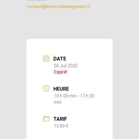
contact@lecoeurdessagesses.fr
DATE
06 Juil 2025
Expiré!
HEURE
10 h 00 min - 17 h 30
min
TARIF
15.00 €