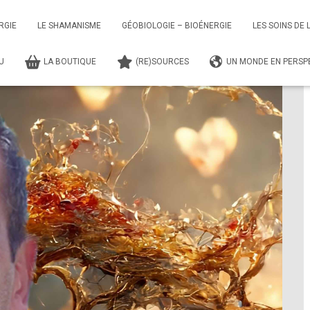
r Ressources du Coeur des Sagesses N°9
RGIE
LE SHAMANISME
GÉOBIOLOGIE – BIOÉNERGIE
LES SOINS DE 
TU
LA BOUTIQUE
(RE)SOURCES
UN MONDE EN PERSPE