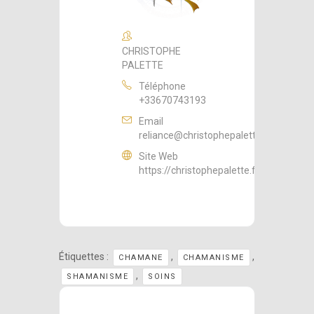
CHRISTOPHE
PALETTE
Téléphone
+33670743193
Email
reliance@christophepalette.fr
Site Web
https://christophepalette.fr
Étiquettes :
,
,
CHAMANE
CHAMANISME
,
SHAMANISME
SOINS