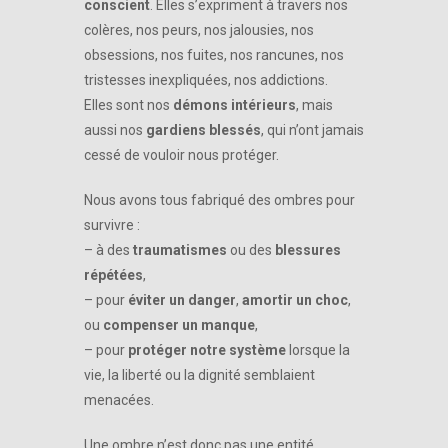
conscient
. Elles s’expriment à travers nos
colères, nos peurs, nos jalousies, nos
obsessions, nos fuites, nos rancunes, nos
tristesses inexpliquées, nos addictions.
Elles sont nos
démons intérieurs
, mais
aussi nos
gardiens blessés
, qui n’ont jamais
cessé de vouloir nous protéger.
Nous avons tous fabriqué des ombres pour
survivre :
– à des
traumatismes
ou des
blessures
répétées
,
– pour
éviter un danger
,
amortir un choc
,
ou
compenser un manque
,
– pour
protéger notre système
lorsque la
vie, la liberté ou la dignité semblaient
menacées.
Une ombre n’est donc pas une entité