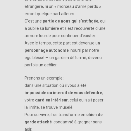
étrangère, ni un « morceau d’âme perdu »
errant quelque part ailleurs.
C’est une
partie de nous qui s’est figée
, qui
a oublié sa lumière et s’est recouverte d’une
armure lourde pour continuer d’exister.
Avec le temps, cette part est devenue
un
personnage autonome
, nourri par notre
ego blessé — un gardien déformé, devenu
parfois un geôlier.
Prenons un exemple :
dans une situation où il vous a été
impossible ou interdit de vous défendre
,
votre
gardien intérieur
, celui qui sait poser
la limite, se trouve muselé.
Pour survivre, il se transforme en
chien de
garde attaché
, condamné à grogner sans
agir.