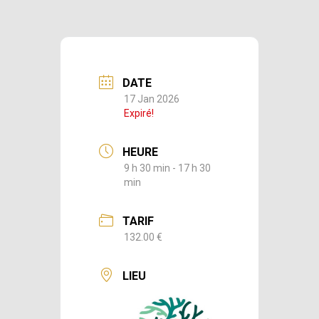
DATE
17 Jan 2026
Expiré!
HEURE
9 h 30 min - 17 h 30
min
TARIF
132.00 €
LIEU