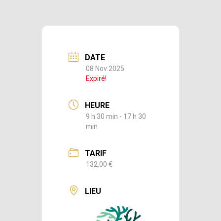
DATE
08 Nov 2025
Expiré!
HEURE
9 h 30 min - 17 h 30
min
TARIF
132.00 €
LIEU