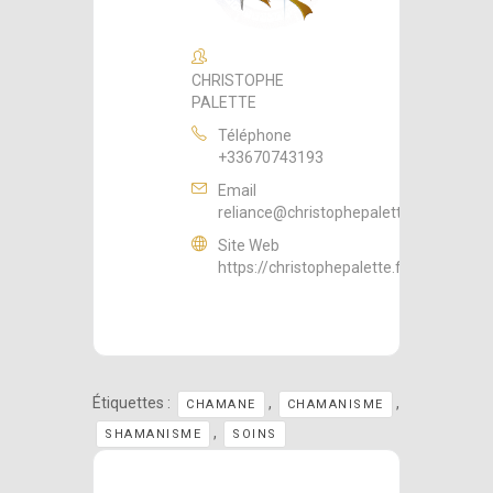
CHRISTOPHE
PALETTE
Téléphone
+33670743193
Email
reliance@christophepalette.fr
Site Web
https://christophepalette.fr
Étiquettes :
,
,
CHAMANE
CHAMANISME
,
SHAMANISME
SOINS