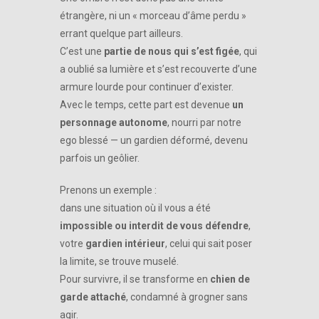
étrangère, ni un « morceau d’âme perdu »
errant quelque part ailleurs.
C’est une
partie de nous qui s’est figée
, qui
a oublié sa lumière et s’est recouverte d’une
armure lourde pour continuer d’exister.
Avec le temps, cette part est devenue
un
personnage autonome
, nourri par notre
ego blessé — un gardien déformé, devenu
parfois un geôlier.
Prenons un exemple :
dans une situation où il vous a été
impossible ou interdit de vous défendre
,
votre
gardien intérieur
, celui qui sait poser
la limite, se trouve muselé.
Pour survivre, il se transforme en
chien de
garde attaché
, condamné à grogner sans
agir.