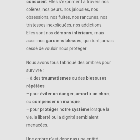
conscient
. Elles s’expriment à travers nos
colères, nos peurs, nos jalousies, nos
obsessions, nos fuites, nos rancunes, nos
tristesses inexpliquées, nos addictions.
Elles sont nos
démons intérieurs
, mais
aussi nos
gardiens blessés
, qui n’ont jamais
cessé de vouloir nous protéger.
Nous avons tous fabriqué des ombres pour
survivre :
– à des
traumatismes
ou des
blessures
répétées
,
– pour
éviter un danger
,
amortir un choc
,
ou
compenser un manque
,
– pour
protéger notre système
lorsque la
vie, la liberté ou la dignité semblaient
menacées.
Une ombre n’est donc pas une entité