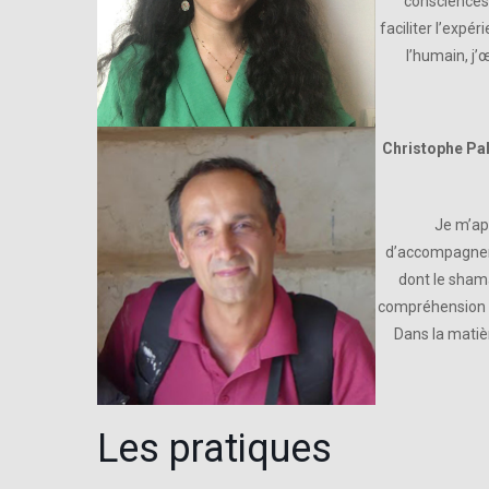
consciences 
faciliter l’expé
l’humain, j’
Christophe Pal
Je m’app
d’accompagneme
dont le sham
compréhension de
Dans la matièr
Les pratiques