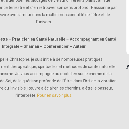
et a dénouer les blocages de vie sur différents plans , afin de
rience terrestre et d’en retrouver son sens profond . Passionné par
œuvre avec amour dans la multidimensionnalité de l’être et de
l’univers.
ette – Praticien en Santé Naturelle – Accompagnant en Santé
Intégrale – Shaman – Conférencier – Auteur
elle Christophe, je suis initié à de nombreuses pratiques
A
nt thérapeutique, spirituelles et méthodes de santé naturelle
anisme. Je vous accompagne au quotidien sur le chemin de la
 Soi, de la guérison profonde de l’Être, dans l’Art de la vibration.
e ou l’invisible j’œuvre à éclairer les chemins, à être le passeur,
l’interprète.
Pour en savoir plus.