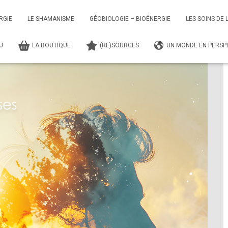
smissions Shamaniques
LES NOCES SACREES – L’ENFANT DES DEUX MONDES
RGIE
LE SHAMANISME
GÉOBIOLOGIE – BIOÉNERGIE
LES SOINS DE 
TU
LA BOUTIQUE
(RE)SOURCES
UN MONDE EN PERSPE