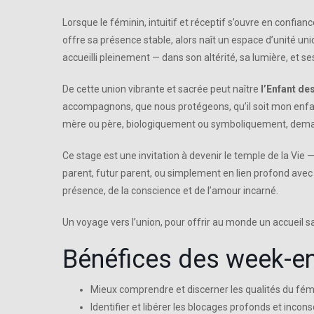
Lorsque le féminin, intuitif et réceptif s’ouvre en confianc
offre sa présence stable, alors naît un espace d’unité uni
accueilli pleinement — dans son altérité, sa lumière, et ses
De cette union vibrante et sacrée peut naître
l’Enfant d
accompagnons, que nous protégeons, qu’il soit mon enfan
mère ou père, biologiquement ou symboliquement, demande d
Ce stage est une invitation à devenir le temple de la Vie
parent, futur parent, ou simplement en lien profond avec 
présence, de la conscience et de l’amour incarné.
Un voyage vers l’union, pour offrir au monde un accueil s
Bénéfices des week-e
Mieux comprendre et discerner les qualités du fémi
Identifier et libérer les blocages profonds et incon