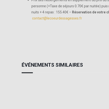
Prix des hébergements en supplément du prix du sta
personne (+Taxe de séjours 0.70€ par nuitée) pui
nuits + 4 repas : 155.40€ –
Réservation de votre c
contact@lecoeurdessagesses.fr
ÉVÉNEMENTS SIMILAIRES