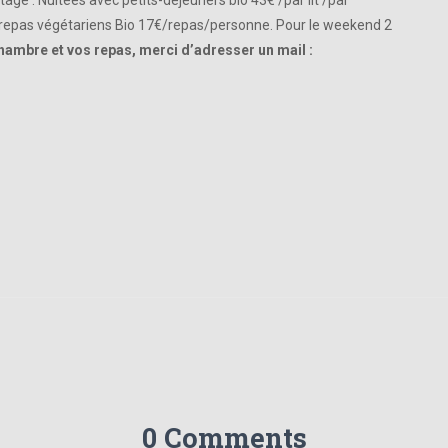
ge : Nuitées avec petits-déjeuners bio 43€ /par lit /par
s repas végétariens Bio 17€/repas/personne. Pour le weekend 2
hambre et vos repas, merci d’adresser un mail :
0 Comments