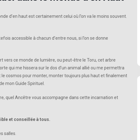
e d’en haut est certainement celui où l’on va le moins souvent.
outefois accessible à chacun d’entre nous, si l’on se donne
art vers ce monde de lumière, ou peut-être le Toru, cet arbre
rte qui me hissera sur le dos d’un animal allié ou me permettra
t le cosmos pour monter, monter toujours plus haut et finalement
de mon Guide Spirituel.
mière, quel Ancêtre vous accompagne dans cette incarnation et
ble et conseillée à tous.
s salles.