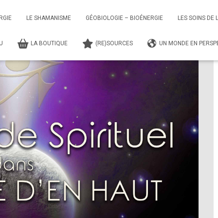
Spirituel dans le Monde d'en Haut
Atelier – Mon Guide Spirituel dans le Monde d’
RGIE
LE SHAMANISME
GÉOBIOLOGIE – BIOÉNERGIE
LES SOINS DE 
TU
LA BOUTIQUE
(RE)SOURCES
UN MONDE EN PERSPE