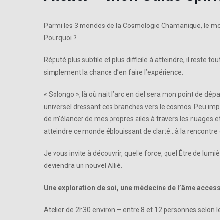
Parmi les 3 mondes de la Cosmologie Chamanique, le mond
Pourquoi ?
Réputé plus subtile et plus difficile à atteindre, il reste t
simplement la chance d’en faire l’expérience.
« Solongo », là où nait l’arc en ciel sera mon point de dép
universel dressant ces branches vers le cosmos. Peu impo
de m’élancer de mes propres ailes à travers les nuages e
atteindre ce monde éblouissant de clarté…à la rencontre 
Je vous invite à découvrir, quelle force, quel Être de lu
deviendra un nouvel Allié.
Une exploration de soi, une médecine de l’âme accessi
Atelier de 2h30 environ – entre 8 et 12 personnes selon le