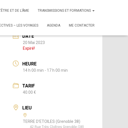
en Haut
L’ÊTRE ET DE L’ÂME
TRANSMISSIONS ET FORMATIONS
CTIVES – LES VOYAGES
AGENDA
ME CONTACTER
DATE
20 Mai 2023
Expiré!
HEURE
14 h 00 min - 17 h 00 min
TARIF
40.00 €
LIEU
TERRE D'ETOILES (Grenoble 38)
42 Rue Très Cloîtres Grenoble (38)