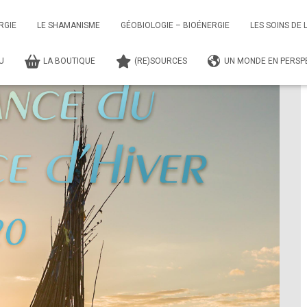
Reliance du Solstice d’hiver
RGIE
LE SHAMANISME
GÉOBIOLOGIE – BIOÉNERGIE
LES SOINS DE 
TU
LA BOUTIQUE
(RE)SOURCES
UN MONDE EN PERSPE