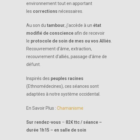
environnement tout en apportant
les
corrections
nécessaires.
Au son du
tambour
, j’accède à un
état
modifié de conscience
afin de recevoir
le
protocole de soin de mes ou vos Alliés
.
Recouvrement d’âme, extraction,
recouvrement d’alliés, passage d’âme de
défunt.
Inspirés des
peuples racines
(Ethnomédecines), ces séances sont
adaptées à notre système occidental.
En Savoir Plus :
Chamanisme
Sur rendez-vous
–
82€ ttc / séance –
durée 1h15 – en salle de soin