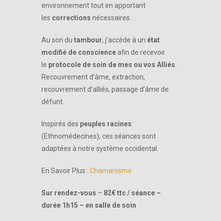
environnement tout en apportant
les
corrections
nécessaires.
Au son du
tambour
, j’accède à un
état
modifié de conscience
afin de recevoir
le
protocole de soin de mes ou vos Alliés
.
Recouvrement d’âme, extraction,
recouvrement d’alliés, passage d’âme de
défunt.
Inspirés des
peuples racines
(Ethnomédecines), ces séances sont
adaptées à notre système occidental.
En Savoir Plus :
Chamanisme
Sur rendez-vous
–
82€ ttc / séance –
durée 1h15 – en salle de soin