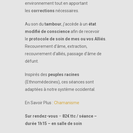
environnement tout en apportant
les
corrections
nécessaires.
Au son du
tambour
, j’accède à un
état
modifié de conscience
afin de recevoir
le
protocole de soin de mes ou vos Alliés
.
Recouvrement d’âme, extraction,
recouvrement d’alliés, passage d’âme de
défunt.
Inspirés des
peuples racines
(Ethnomédecines), ces séances sont
adaptées à notre système occidental.
En Savoir Plus :
Chamanisme
Sur rendez-vous
–
82€ ttc / séance –
durée 1h15 – en salle de soin