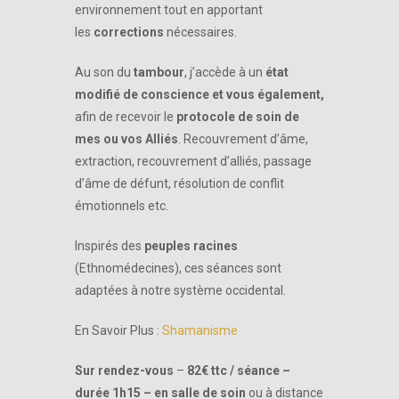
environnement tout en apportant
les
corrections
nécessaires.
Au son du
tambour
, j’accède à un
état
modifié de conscience
et vous également,
afin de recevoir le
protocole de soin de
mes ou vos Alliés
. Recouvrement d’âme,
extraction, recouvrement d’alliés, passage
d’âme de défunt, résolution de conflit
émotionnels etc.
Inspirés des
peuples racines
(Ethnomédecines), ces séances sont
adaptées à notre système occidental.
En Savoir Plus :
Shamanisme
Sur rendez-vous
–
82€ ttc / séance –
durée 1h15 – en salle de soin
ou à distance