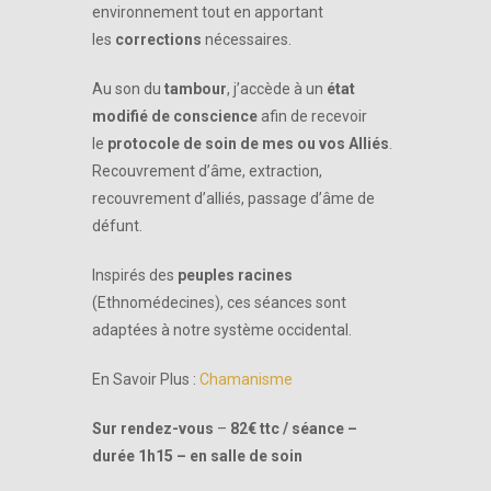
environnement tout en apportant
les
corrections
nécessaires.
Au son du
tambour
, j’accède à un
état
modifié de conscience
afin de recevoir
le
protocole de soin de mes ou vos Alliés
.
Recouvrement d’âme, extraction,
recouvrement d’alliés, passage d’âme de
défunt.
Inspirés des
peuples racines
(Ethnomédecines), ces séances sont
adaptées à notre système occidental.
En Savoir Plus :
Chamanisme
Sur rendez-vous
–
82€ ttc / séance –
durée 1h15 – en salle de soin