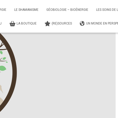
gnements Shamaniques
Séance – Soin et Accompagnement Individuel
RGIE
LE SHAMANISME
GÉOBIOLOGIE – BIOÉNERGIE
LES SOINS DE 
TU
LA BOUTIQUE
(RE)SOURCES
UN MONDE EN PERSPE