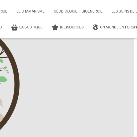
gnements Shamaniques
Séance – Soin et Accompagnement Individuel
RGIE
LE SHAMANISME
GÉOBIOLOGIE – BIOÉNERGIE
LES SOINS DE 
TU
LA BOUTIQUE
(RE)SOURCES
UN MONDE EN PERSPE