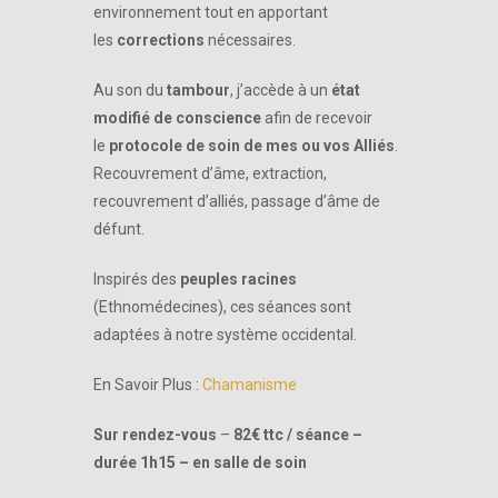
environnement tout en apportant
les
corrections
nécessaires.
Au son du
tambour
, j’accède à un
état
modifié de conscience
afin de recevoir
le
protocole de soin de mes ou vos Alliés
.
Recouvrement d’âme, extraction,
recouvrement d’alliés, passage d’âme de
défunt.
Inspirés des
peuples racines
(Ethnomédecines), ces séances sont
adaptées à notre système occidental.
En Savoir Plus :
Chamanisme
Sur rendez-vous
–
82€ ttc / séance –
durée 1h15 – en salle de soin