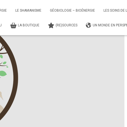
gnements Shamaniques
Séance – Soin et Accompagnement Individuel
RGIE
LE SHAMANISME
GÉOBIOLOGIE – BIOÉNERGIE
LES SOINS DE 
TU
LA BOUTIQUE
(RE)SOURCES
UN MONDE EN PERSPE