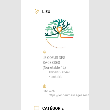
LIEU
LE COEUR DES
SAGESSES
(Noirétable 42)
Thiollier - 42440
Noirétable
Site Web
https://lecoeurdessagesses.fr/
CATÉGORIE