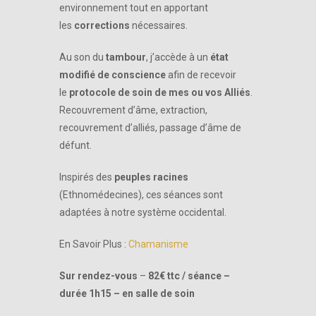
environnement tout en apportant
les
corrections
nécessaires.
Au son du
tambour
, j’accède à un
état
modifié de conscience
afin de recevoir
le
protocole de soin de mes ou vos Alliés
.
Recouvrement d’âme, extraction,
recouvrement d’alliés, passage d’âme de
défunt.
Inspirés des
peuples racines
(Ethnomédecines), ces séances sont
adaptées à notre système occidental.
En Savoir Plus :
Chamanisme
Sur rendez-vous
–
82€ ttc / séance –
durée 1h15 – en salle de soin