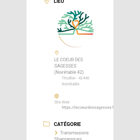
LIEU
LE COEUR DES
SAGESSES
(Noirétable 42)
Thiollier - 42440
Noirétable
Site Web
https://lecoeurdessagesses.fr/
CATÉGORIE
Transmissions
Shamaniques