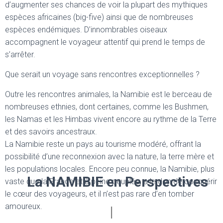
d’augmenter ses chances de voir la plupart des mythiques
espèces africaines (big-five) ainsi que de nombreuses
espèces endémiques. D’innombrables oiseaux
accompagnent le voyageur attentif qui prend le temps de
s’arrêter.
Que serait un voyage sans rencontres exceptionnelles ?
Outre les rencontres animales, la Namibie est le berceau de
nombreuses ethnies, dont certaines, comme les Bushmen,
les Namas et les Himbas vivent encore au rythme de la Terre
et des savoirs ancestraux.
La Namibie reste un pays au tourisme modéré, offrant la
possibilité d’une reconnexion avec la nature, la terre mère et
les populations locales. Encore peu connue, la Namibie, plus
La NAMIBIE en Perspectives
vaste que la France et à peine peuplée, a le don de conquérir
le cœur des voyageurs, et il n’est pas rare d’en tomber
amoureux.
|