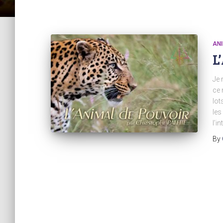
ANI
L
Je 
ce 
lot
les
l’i
By