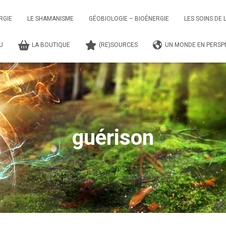
RGIE
LE SHAMANISME
GÉOBIOLOGIE – BIOÉNERGIE
LES SOINS DE 
TU
LA BOUTIQUE
(RE)SOURCES
UN MONDE EN PERSPE
guérison