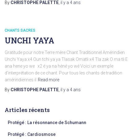
By
CHRISTOPHE PALETTE
,
il y a
4 ans
CHANTS SACRES
UNCHI YAYA
Gratitude pour notre Terre mère Chant Traditionnel Amérindien
Unchi Yaya x4 Oun tchi ya ya Tlasak Omatli x4 Tla zak O ma tli E
ana hene yo we x2 é ya na héné yo wé Voici un exemple
d’interprétation de ce chant. Pour tous les chants de tradition
amérindiennes il
Read more
By
CHRISTOPHE PALETTE
,
il y a
4 ans
Articles récents
Protégé : La résonnance de Schumann
Protégé : Cardiosmose