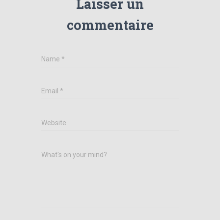
Laisser un
commentaire
Name
*
Email
*
Website
What's on your mind?