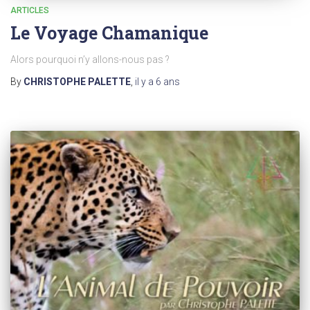
ARTICLES
Le Voyage Chamanique
Alors pourquoi n’y allons-nous pas ?
By
CHRISTOPHE PALETTE
,
il y a
6 ans