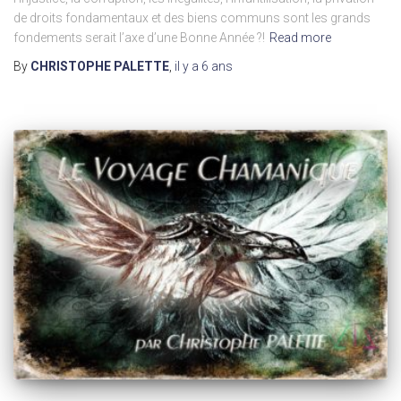
de droits fondamentaux et des biens communs sont les grands
fondements serait l’axe d’une Bonne Année ?!
Read more
By
CHRISTOPHE PALETTE
,
il y a
6 ans