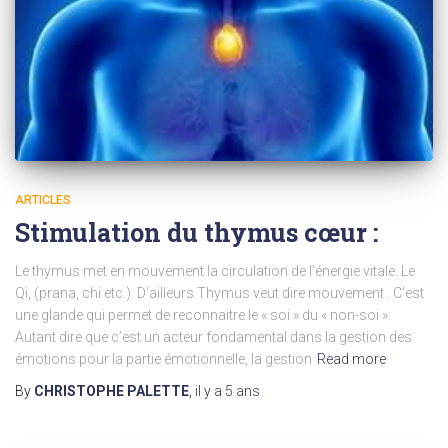
ARTICLES
Stimulation du thymus cœur :
Le thymus met en mouvement la circulation de l’énergie vitale. Le
Qi, (prana, chi etc.). D’ailleurs Thymus veut dire mouvement . C’est
une glande qui permet de reconnaitre le « soi » du « non-soi ».
Autant dire que c’est un acteur fondamental dans la gestion des
émotions pour la partie émotionnelle, la gestion
Read more
By
CHRISTOPHE PALETTE
,
il y a
5 ans