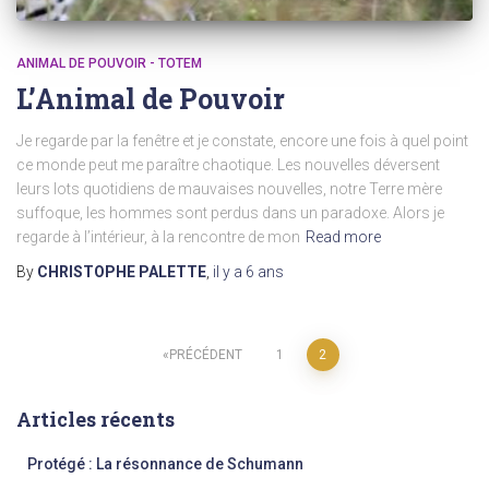
ANIMAL DE POUVOIR - TOTEM
L’Animal de Pouvoir
Je regarde par la fenêtre et je constate, encore une fois à quel point
ce monde peut me paraître chaotique. Les nouvelles déversent
leurs lots quotidiens de mauvaises nouvelles, notre Terre mère
suffoque, les hommes sont perdus dans un paradoxe. Alors je
regarde à l’intérieur, à la rencontre de mon
Read more
By
CHRISTOPHE PALETTE
,
il y a
6 ans
Pagination
PRÉCÉDENT
1
2
des
Articles récents
publications
Protégé : La résonnance de Schumann