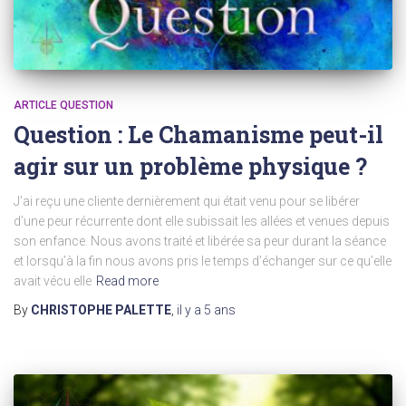
ARTICLE QUESTION
Question : Le Chamanisme peut-il
agir sur un problème physique ?
J’ai reçu une cliente dernièrement qui était venu pour se libérer
d’une peur récurrente dont elle subissait les allées et venues depuis
son enfance. Nous avons traité et libérée sa peur durant la séance
et lorsqu’à la fin nous avons pris le temps d’échanger sur ce qu’elle
avait vécu elle
Read more
By
CHRISTOPHE PALETTE
,
il y a
5 ans