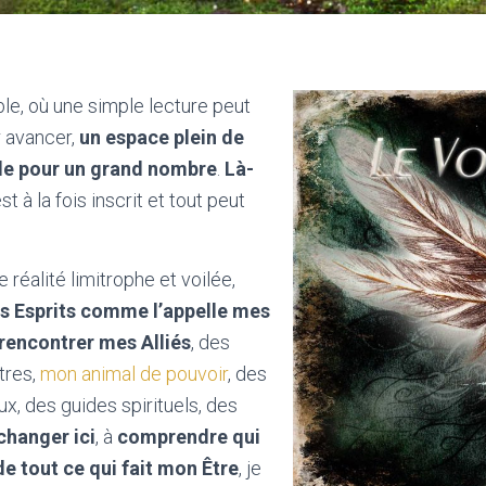
ble, où une simple lecture peut
r avancer,
un espace plein de
ible pour un grand nombre
.
Là-
est à la fois inscrit et tout peut
 réalité limitrophe et voilée,
s Esprits comme l’appelle mes
e rencontrer mes Alliés
, des
tres,
mon animal de pouvoir
, des
x, des guides spirituels, des
changer ici
, à
comprendre qui
 tout ce qui fait mon Être
, je