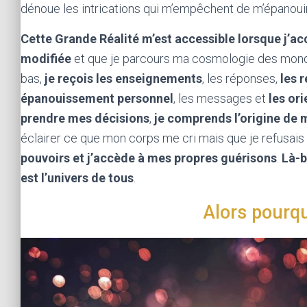
dénoue les intrications qui m’empêchent de m’épanoui
Cette Grande Réalité m’est accessible lorsque j’a
modifiée
et que je parcours ma cosmologie des mondes
bas,
je reçois les enseignements
, les réponses,
les 
épanouissement personnel
, les messages et
les or
prendre mes décisions
,
je comprends l’origine de
éclairer ce que mon corps me cri mais que je refusais 
pouvoirs et j’accède à mes propres guérisons
.
Là-b
est l’univers de tous
.
Alors pourqu