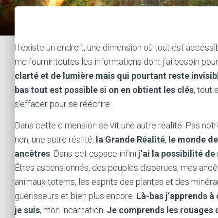
Il existe un endroit, une dimension où tout est accessi
me fournir toutes les informations dont j’ai besoin pou
clarté et de lumière mais qui pourtant reste invis
bas tout est possible si on en obtient les clés
, tout 
s’effacer pour se réécrire.
Dans cette dimension se vit une autre réalité. Pas notre
non, une autre réalité,
la Grande Réalité
,
le monde de
ancêtres
. Dans cet espace infini
j’ai la possibilité d
Êtres ascensionnés, des peuples disparues, mes ancê
animaux totems, les esprits des plantes et des minérau
guérisseurs et bien plus encore.
Là-bas j’apprends à 
je suis
, mon incarnation.
Je comprends les rouages de