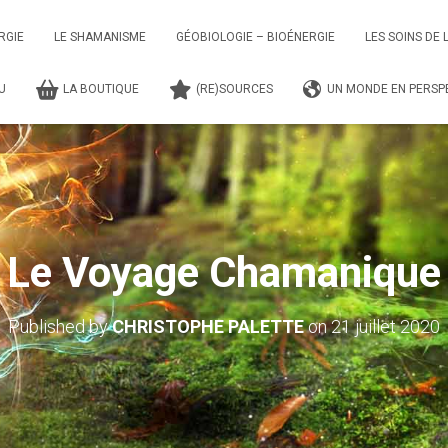
RGIE
LE SHAMANISME
GÉOBIOLOGIE – BIOÉNERGIE
LES SOINS DE 
TU
LA BOUTIQUE
(RE)SOURCES
UN MONDE EN PERSPE
Le Voyage Chamanique
Published by
CHRISTOPHE PALETTE
on
21 juillet 2020