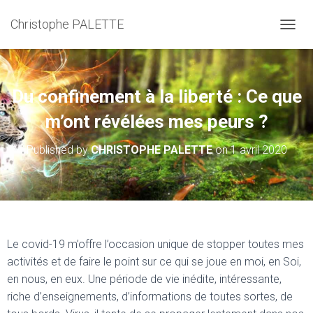
Christophe PALETTE
TOGGL
Du confinement à la liberté : Ce que
m’ont révélées mes peurs ?
Published by
CHRISTOPHE PALETTE
on
1 avril 2020
Le covid-19 m’offre l’occasion unique de stopper toutes mes
activités et de faire le point sur ce qui se joue en moi, en Soi,
en nous, en eux. Une période de vie inédite, intéressante,
riche d’enseignements, d’informations de toutes sortes, de