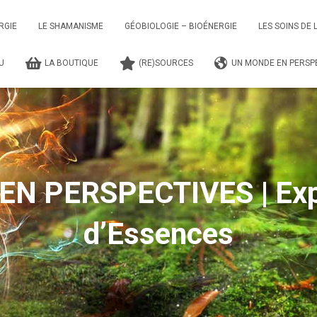
RGIE
LE SHAMANISME
GÉOBIOLOGIE – BIOÉNERGIE
LES SOINS DE 
TU
LA BOUTIQUE
(RE)SOURCES
UN MONDE EN PERSPE
N PERSPECTIVES | Expl
d’Essences