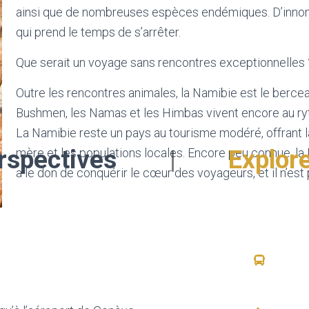
ainsi que de nombreuses espèces endémiques. D’innom
qui prend le temps de s’arrêter.
Que serait un voyage sans rencontres exceptionnelles 
Outre les rencontres animales, la Namibie est le berc
Bushmen, les Namas et les Himbas vivent encore au ryt
La Namibie reste un pays au tourisme modéré, offrant la
rspectives
|
Explore
mère et les populations locales. Encore peu connue, la 
a le don de conquérir le cœur des voyageurs, et il n’es
Le Programme