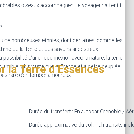
brables oiseaux accompagnent le voyageur attentif
?
eau de nombreuses ethnies, dont certaines, comme les
hme de la Terre et des savoirs ancestraux.
 possibilité d’une reconnexion avec la nature, la terre
r la Terre d’Essences
Namibie, plus vaste que la France et à peine peuplée,
t pas rare d’en tomber amoureux.
Durée du transfert : En autocar Grenoble / Aé
Durée approximative du vol : 19h transits inclu