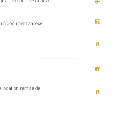
squ’à l’aéroport de Genève
ns un document annexe.
e location, remise de