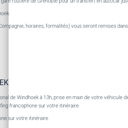
gare routière de Grenoble pour un transfert en autocar ju
hoek.
 (Compagnie, horaires, formalités) vous seront remises da
OEK
tional de Windhoek à 13h, prise en main de votre véhicule d
fing francophone sur votre itinéraire.
ne sur votre itinéraire.