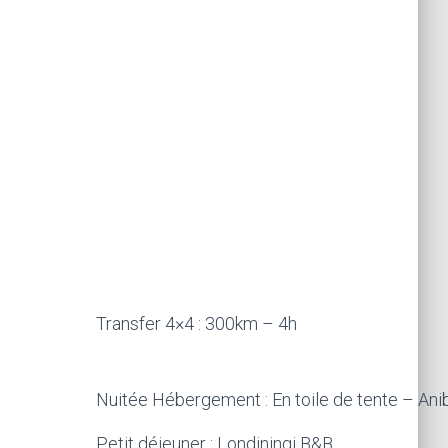
Transfer 4×4 : 300km – 4h
Nuitée Hébergement : En toile de tente – Ani
Petit déjeuner : Londiningi B&B